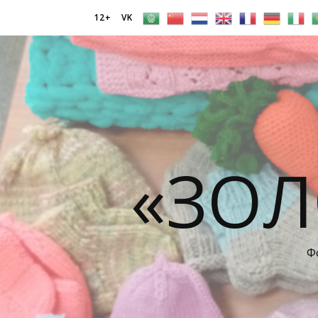
12+
VK
«ЗОЛ
Ф