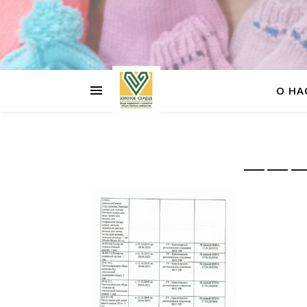
О НА
———