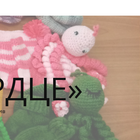
РДЦЕ»
ив