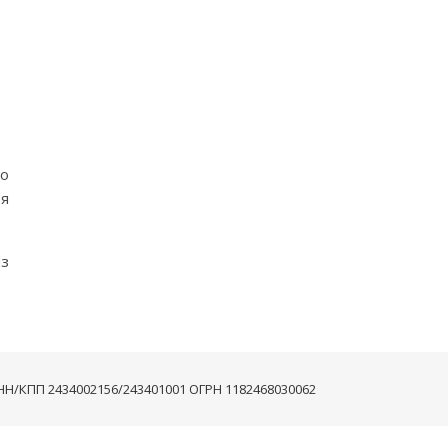
то
я
из
 ИНН/КПП 2434002156/243401001 ОГРН 1182468030062