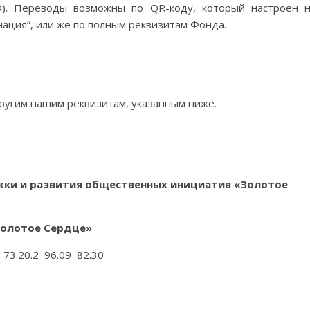
ся). Переводы возможны по QR-коду, который настроен 
ация”, или же по полным реквизитам Фонда.
ругим нашим реквизитам, указанным ниже.
ки и развития о
бщественных инициатив «Золотое
олотое С
ердце»
 73.20.2 96.09 82.30