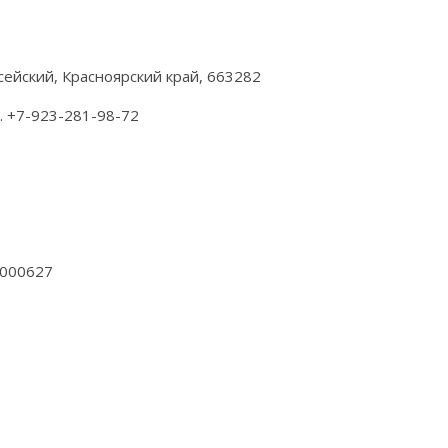
веро-Енисейский, Красноярский край, 663282
л. +7-923-281-98-72
9
0000627