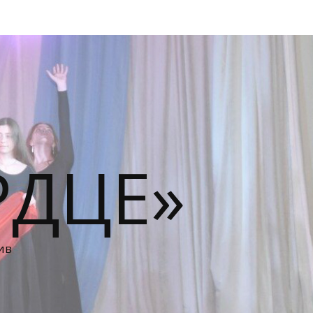
РДЦЕ»
ив