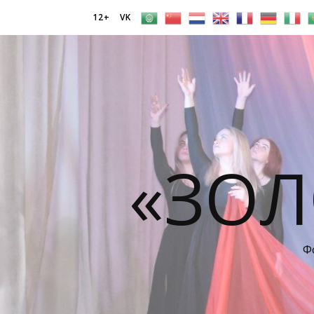
12+
VK
«ЗОЛ
Ф