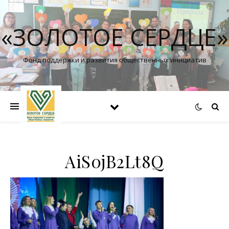
«ЗОЛОТОЕ СЕРДЦЕ»
Фонд поддержки и развития общественных инициатив
AiS0jB2Lt8Q