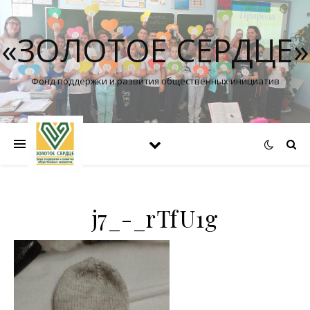
«ЗОЛОТОЕ СЕРДЦЕ»
Фонд поддержки и развития общественных инициатив
j7_-_rTfU1g