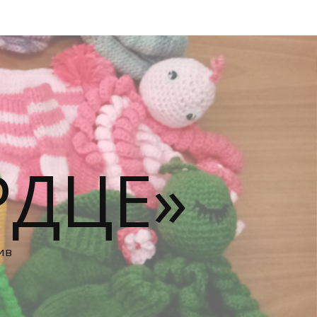
РДЦЕ»
ив