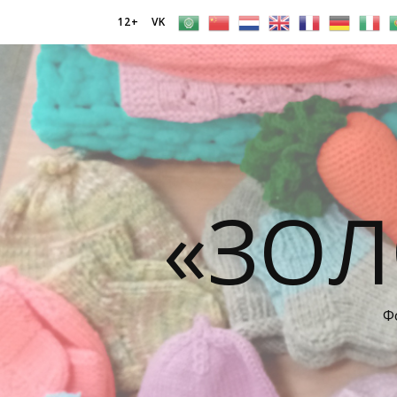
12+
VK
«ЗОЛ
Ф