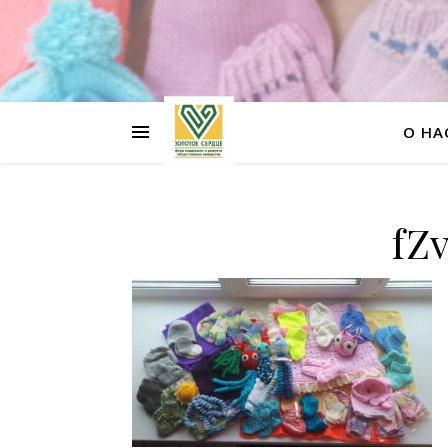
О НА
fZ