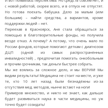
И вот появилась перспектива. Но средств совсем нет, и
с новой работой, скорее всего, и в отпуск не отпустят.
Но готова поехать бабушка. Дело за малым (или
большим) – найти средства, а вариантов, кроме
поддержки людей – нет.
Переехав в Красноярск, Аня стала обращаться за
помощью в благотворительные фонды, но получила
везде отказ. А почему? А потому, что очень мало по
России фондов, которые помогают деткам с диагнозом
ДЦП (одной из самых распространённых
инвалидностей) , предпочитая помогать онкобольным
и прочим срочникам, так деньги быстрее собрать.
Мы же взялись за сложное дело, и мы ВЕРИМ! Мы
видим результаты! Медицина не стоит на месте, и уже
те, кто 10 лет назад были безнадёжны из-за
отсутствия мед. методов, нынче встают на ноги!
Примеров множество, и никто не знает, как дальше
будет развиваться наука в части медицины, но уж
точно будет созидать!