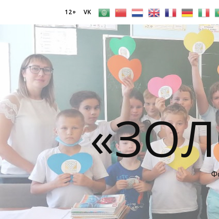
12+
VK
«ЗОЛ
Ф