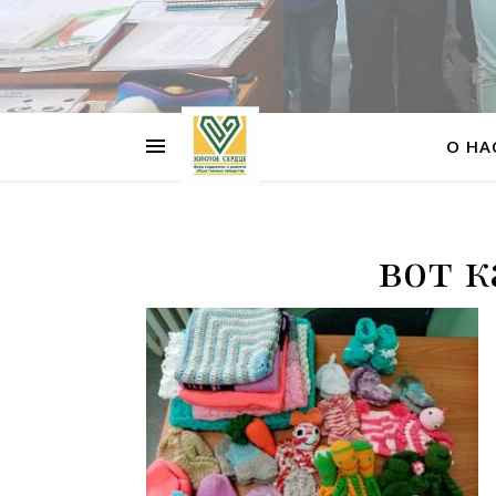
О НА
вот к