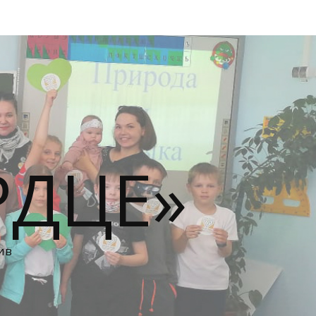
РДЦЕ»
ив