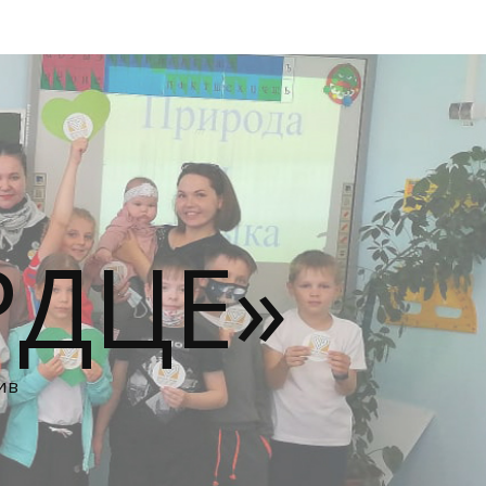
РДЦЕ»
ив