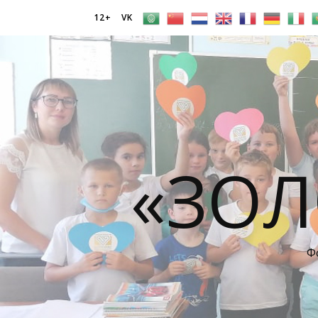
12+
VK
«ЗОЛ
Ф