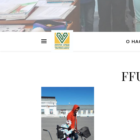
О НА
FF