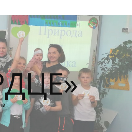
РДЦЕ»
ив