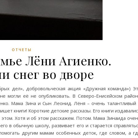
ОТЧЕТЫ
мье Лёни Агиенко.
и снег во дворе
рых дел», добровольческая акция «Дружная команда») Э
 не могли её не опубликовать. В Северо-Енисейском райо
енко. Мама Зина и Сын Леонид. Лёня – очень талантливый
шет книги! Короткие детские рассказы. Его книги издавали
 этом. Хотя и об этом расскажем. Потом. Мама Зинаида оче
его в обычную школу, развивает его и старается справлять
 помогать другим мамам особенных деток, где словом, а г