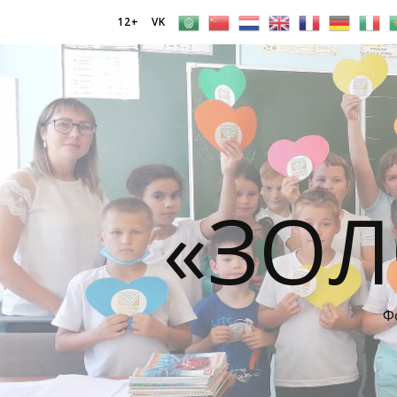
12+
VK
«ЗОЛ
Ф